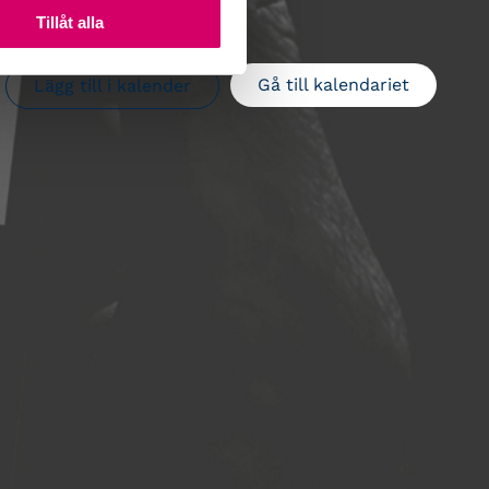
Tillåt alla
Gå till kalendariet
Lägg till i kalender