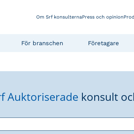
Om Srf konsulterna
Press och opinion
Pro
För branschen
Företagare
rf Auktoriserade
konsult oc