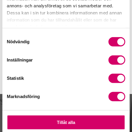
Telefon
annons- och analysföretag som vi samarbetar med.
031-16 69 07
Dessa kan i sin tur kombinera informationen med annan
Mobiltelefon
information som du har tillhandahållit eller som de har
070-876 46 63
samlat in när du har använt deras tjänster.
Samtyckesval
E-post
Nödvändig
Skicka e-post
Inställningar
Statistik
Marknadsföring
Kalendarium
Tillåt alla