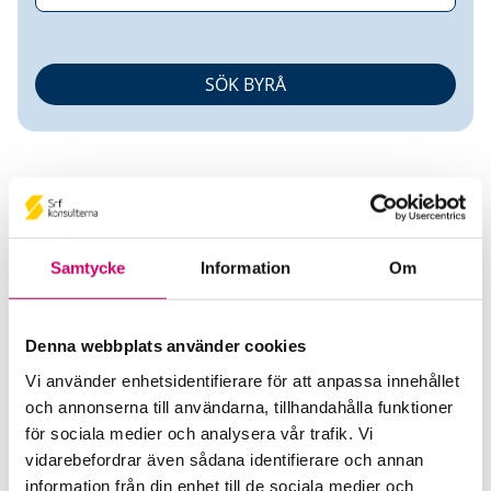
Samtycke
Information
Om
Stefan Corneliusson
Denna webbplats använder cookies
Auktoriserad Redovisningskonsult
Srf
Certifierad Affärsrådgivare
Vi använder enhetsidentifierare för att anpassa innehållet
och annonserna till användarna, tillhandahålla funktioner
Eutopia Redovisningsbyrå AB
för sociala medier och analysera vår trafik. Vi
Mölndal
vidarebefordrar även sådana identifierare och annan
information från din enhet till de sociala medier och