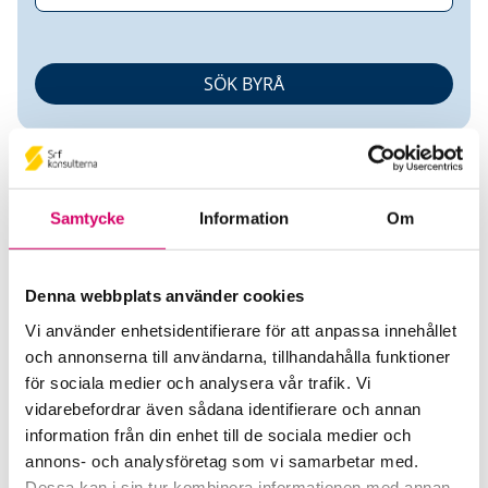
Samtycke
Information
Om
Stig Johansson
Denna webbplats använder cookies
Vi använder enhetsidentifierare för att anpassa innehållet
Auktoriserad Redovisningskonsult
och annonserna till användarna, tillhandahålla funktioner
för sociala medier och analysera vår trafik. Vi
Stig Anton Ingemar Johansson
vidarebefordrar även sådana identifierare och annan
Hamneda
information från din enhet till de sociala medier och
annons- och analysföretag som vi samarbetar med.
Telefon
Dessa kan i sin tur kombinera informationen med annan