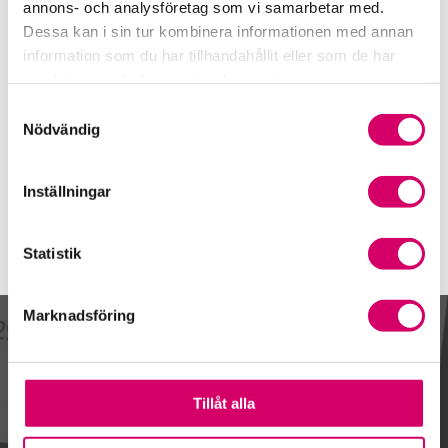
08-660 90 71
annons- och analysföretag som vi samarbetar med.
Dessa kan i sin tur kombinera informationen med annan
Mobiltelefon
information som du har tillhandahållit eller som de har
070-247 94 14
samlat in när du har använt deras tjänster.
E-post
Samtyckesval
Skicka e-post
Nödvändig
Inställningar
Statistik
Marknadsföring
Kalendarium
Tillåt alla