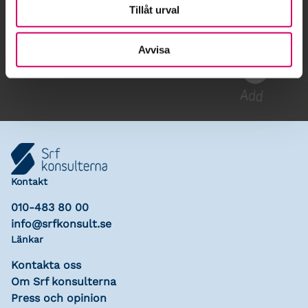
Tillåt urval
Gå till kalendariet
Avvisa
Lägg till i kalender
Kontakt
010-483 80 00
info@srfkonsult.se
Länkar
Kontakta oss
Om Srf konsulterna
Press och opinion