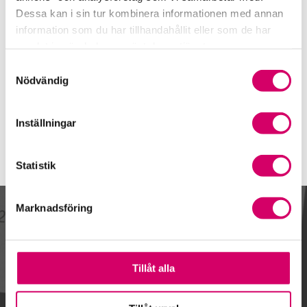
0293-714 05
Dessa kan i sin tur kombinera informationen med annan
Mobiltelefon
information som du har tillhandahållit eller som de har
samlat in när du har använt deras tjänster.
E-post
Samtyckesval
Skicka e-post
Nödvändig
Inställningar
Statistik
Marknadsföring
Kalendarium
Tillåt alla