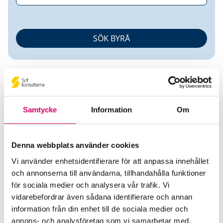
Samtycke
Information
Om
Ted Berglund
Denna webbplats använder cookies
Auktoriserad Redovisningskonsult
Vi använder enhetsidentifierare för att anpassa innehållet
och annonserna till användarna, tillhandahålla funktioner
Företagarnas Redovisningsbyrå Tierp AB
för sociala medier och analysera vår trafik. Vi
Tierp
vidarebefordrar även sådana identifierare och annan
information från din enhet till de sociala medier och
Telefon
annons- och analysföretag som vi samarbetar med.