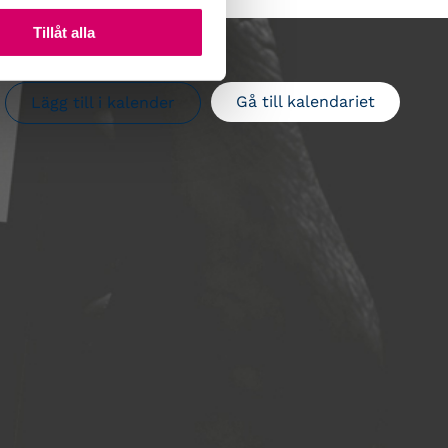
Tillåt alla
Gå till kalendariet
Lägg till i kalender