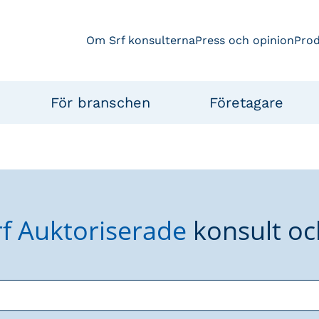
Om Srf konsulterna
Press och opinion
Pro
För branschen
Företagare
rf Auktoriserade
konsult oc