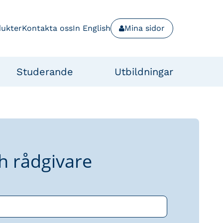
dukter
Kontakta oss
In English
Mina sidor
Studerande
Utbildningar
h rådgivare