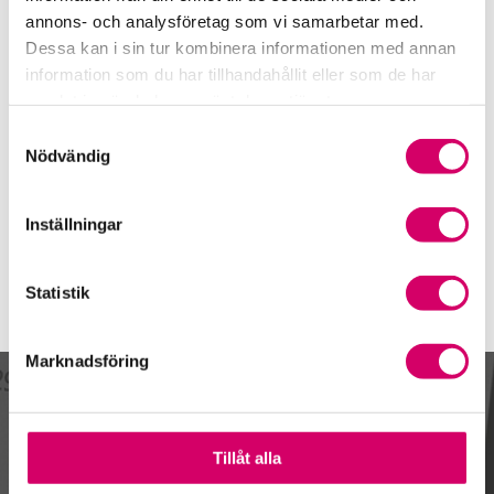
Telefon
annons- och analysföretag som vi samarbetar med.
0221-44 21 00
Dessa kan i sin tur kombinera informationen med annan
Mobiltelefon
information som du har tillhandahållit eller som de har
070-264 69 04
samlat in när du har använt deras tjänster.
Samtyckesval
E-post
Nödvändig
Skicka e-post
Inställningar
Statistik
Marknadsföring
Kalendarium
Tillåt alla