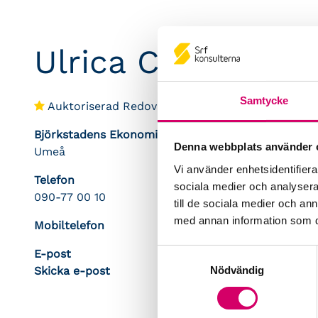
Ulrica Conradzon
Samtycke
Auktoriserad Redovisningskonsult
Björkstadens Ekonomibyrå AB
Denna webbplats använder 
Umeå
Vi använder enhetsidentifierar
Telefon
sociala medier och analysera 
090-77 00 10
till de sociala medier och a
med annan information som du 
Mobiltelefon
E-post
Samtyckesval
Nödvändig
Skicka e-post