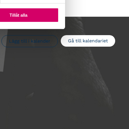
Tillåt alla
Gå till kalendariet
Lägg till i kalender