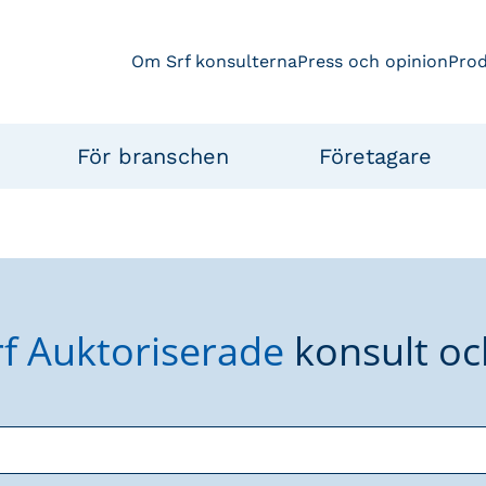
Om Srf konsulterna
Press och opinion
Pro
För branschen
Företagare
rf Auktoriserade
konsult oc