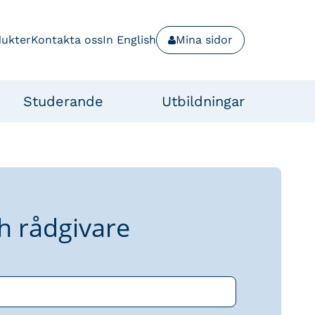
dukter
Kontakta oss
In English
Mina sidor
Studerande
Utbildningar
h rådgivare