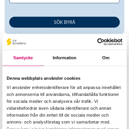
Samtycke
Information
Om
Uno Bite Janols
Denna webbplats använder cookies
Vi använder enhetsidentifierare för att anpassa innehållet
Auktoriserad Redovisningskonsult
och annonserna till användarna, tillhandahålla funktioner
för sociala medier och analysera vår trafik. Vi
uno accounting AB
vidarebefordrar även sådana identifierare och annan
Helsingborg
information från din enhet till de sociala medier och
annons- och analysföretag som vi samarbetar med.
Telefon
Dessa kan i sin tur kombinera informationen med annan