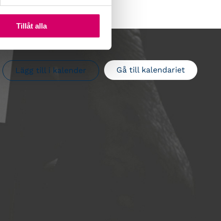
Tillåt alla
Gå till kalendariet
Lägg till i kalender