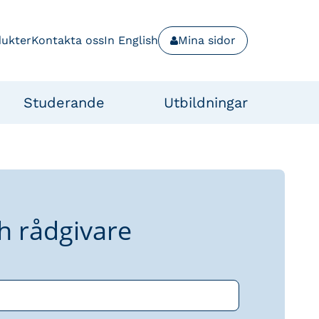
dukter
Kontakta oss
In English
Mina sidor
Studerande
Utbildningar
h rådgivare