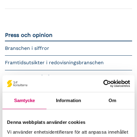
Press och opinion
Branschen i siffror
Framtidsutsikter i redovisningsbranschen
Prenumerera på våra nyhetsbrev
Pressrum
Samtycke
Information
Om
Påverkansarbete
Remisser
Denna webbplats använder cookies
Vi använder enhetsidentifierare för att anpassa innehållet
Samverkan med myndigheter och organisationer