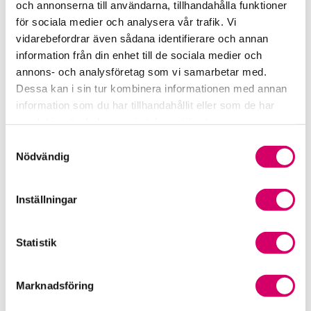
och annonserna till användarna, tillhandahålla funktioner
för sociala medier och analysera vår trafik. Vi
Srf Fokusrapport 2024 – insikter för hållbart
vidarebefordrar även sådana identifierare och annan
företagande
information från din enhet till de sociala medier och
annons- och analysföretag som vi samarbetar med.
Våra nyhetskanaler
Dessa kan i sin tur kombinera informationen med annan
information som du har tillhandahållit eller som de har
Tidningen Konsulten
samlat in när du har använt deras tjänster.
Samtyckesval
Srf Nyhetsbevakning
Nödvändig
Följ oss i sociala medier
Inställningar
Öppet brev till Myndigheten för yrkeshögskolan
Framtidsutsikter i lönebranschen
Statistik
Marknadsföring