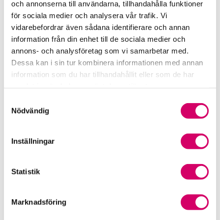
och annonserna till användarna, tillhandahålla funktioner
för sociala medier och analysera vår trafik. Vi
Srf Fokusrapport 2024 – insikter för hållbart
vidarebefordrar även sådana identifierare och annan
företagande
information från din enhet till de sociala medier och
annons- och analysföretag som vi samarbetar med.
Våra nyhetskanaler
Dessa kan i sin tur kombinera informationen med annan
information som du har tillhandahållit eller som de har
Tidningen Konsulten
samlat in när du har använt deras tjänster.
Samtyckesval
Srf Nyhetsbevakning
Nödvändig
Följ oss i sociala medier
Inställningar
Öppet brev till Myndigheten för yrkeshögskolan
Framtidsutsikter i lönebranschen
Statistik
Marknadsföring