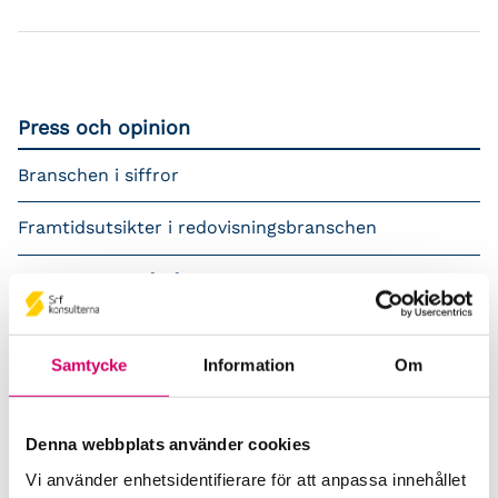
Press och opinion
Branschen i siffror
Framtidsutsikter i redovisningsbranschen
Prenumerera på våra nyhetsbrev
Pressrum
Samtycke
Information
Om
Påverkansarbete
Remisser
Denna webbplats använder cookies
Vi använder enhetsidentifierare för att anpassa innehållet
Samverkan med myndigheter och organisationer