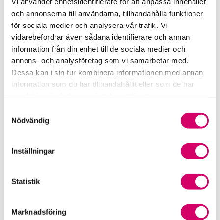
Vi använder enhetsidentifierare för att anpassa innehållet
och annonserna till användarna, tillhandahålla funktioner
Samverkan med myndigheter och organisationer
för sociala medier och analysera vår trafik. Vi
vidarebefordrar även sådana identifierare och annan
Srf Fokusrapport 2024 – insikter för hållbart
information från din enhet till de sociala medier och
företagande
annons- och analysföretag som vi samarbetar med.
Dessa kan i sin tur kombinera informationen med annan
Våra nyhetskanaler
information som du har tillhandahållit eller som de har
samlat in när du har använt deras tjänster.
Tidningen Konsulten
Samtyckesval
Nödvändig
Srf Nyhetsbevakning
Följ oss i sociala medier
Inställningar
Öppet brev till Myndigheten för yrkeshögskolan
Statistik
Framtidsutsikter i lönebranschen
Marknadsföring