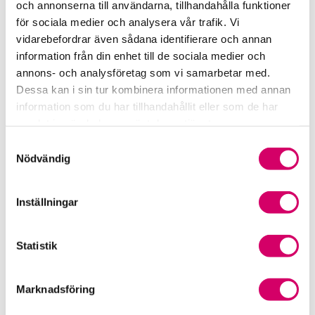
och annonserna till användarna, tillhandahålla funktioner
för sociala medier och analysera vår trafik. Vi
Srf Fokusrapport 2024 – insikter för hållbart
vidarebefordrar även sådana identifierare och annan
företagande
information från din enhet till de sociala medier och
annons- och analysföretag som vi samarbetar med.
Våra nyhetskanaler
Dessa kan i sin tur kombinera informationen med annan
information som du har tillhandahållit eller som de har
Tidningen Konsulten
samlat in när du har använt deras tjänster.
Samtyckesval
Srf Nyhetsbevakning
Nödvändig
Följ oss i sociala medier
Inställningar
Öppet brev till Myndigheten för yrkeshögskolan
Framtidsutsikter i lönebranschen
Statistik
Marknadsföring