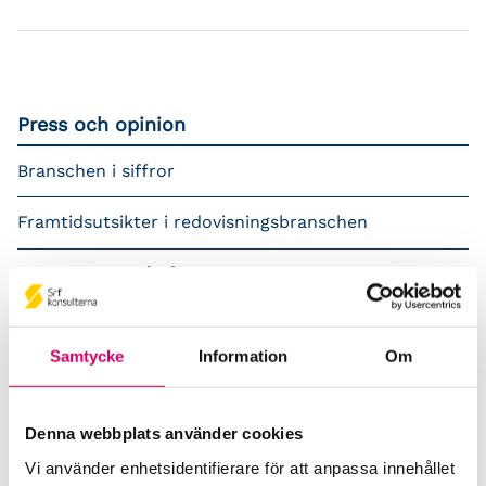
Press och opinion
Branschen i siffror
Framtidsutsikter i redovisningsbranschen
Prenumerera på våra nyhetsbrev
Pressrum
Samtycke
Information
Om
Påverkansarbete
Remisser
Denna webbplats använder cookies
Vi använder enhetsidentifierare för att anpassa innehållet
Samverkan med myndigheter och organisationer