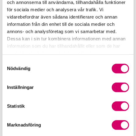
och annonserna till användarna, tillhandahålla funktioner
för sociala medier och analysera vår trafik. Vi
Srf Fokusrapport 2024 – insikter för hållbart
vidarebefordrar även sådana identifierare och annan
företagande
information från din enhet till de sociala medier och
annons- och analysföretag som vi samarbetar med.
Våra nyhetskanaler
Dessa kan i sin tur kombinera informationen med annan
information som du har tillhandahållit eller som de har
Tidningen Konsulten
samlat in när du har använt deras tjänster.
Samtyckesval
Srf Nyhetsbevakning
Nödvändig
Följ oss i sociala medier
Inställningar
Öppet brev till Myndigheten för yrkeshögskolan
Framtidsutsikter i lönebranschen
Statistik
Marknadsföring