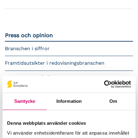
Press och opinion
Branschen i siffror
Framtidsutsikter i redovisningsbranschen
Prenumerera på våra nyhetsbrev
Pressrum
Samtycke
Information
Om
Påverkansarbete
Remisser
Denna webbplats använder cookies
Vi använder enhetsidentifierare för att anpassa innehållet
Samverkan med myndigheter och organisationer