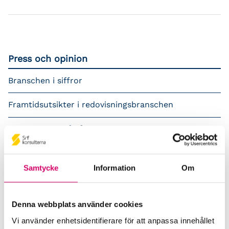
Press och opinion
Branschen i siffror
Framtidsutsikter i redovisningsbranschen
Prenumerera på våra nyhetsbrev
Pressrum
Samtycke
Information
Om
Påverkansarbete
Remisser
Denna webbplats använder cookies
Vi använder enhetsidentifierare för att anpassa innehållet
Samverkan med myndigheter och organisationer