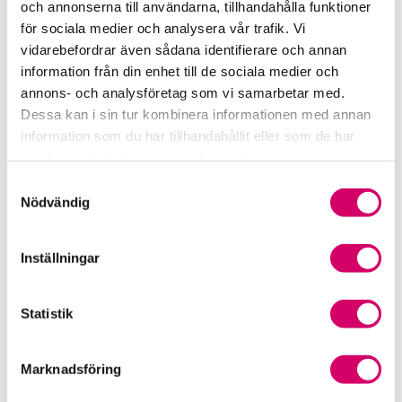
och annonserna till användarna, tillhandahålla funktioner
för sociala medier och analysera vår trafik. Vi
Srf Fokusrapport 2024 – insikter för hållbart
vidarebefordrar även sådana identifierare och annan
företagande
information från din enhet till de sociala medier och
annons- och analysföretag som vi samarbetar med.
Våra nyhetskanaler
Dessa kan i sin tur kombinera informationen med annan
information som du har tillhandahållit eller som de har
Tidningen Konsulten
samlat in när du har använt deras tjänster.
Samtyckesval
Srf Nyhetsbevakning
Nödvändig
Följ oss i sociala medier
Inställningar
Öppet brev till Myndigheten för yrkeshögskolan
Framtidsutsikter i lönebranschen
Statistik
Marknadsföring