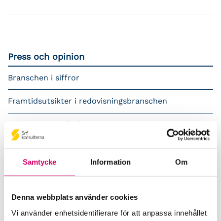
Press och opinion
Branschen i siffror
Framtidsutsikter i redovisningsbranschen
Prenumerera på våra nyhetsbrev
Pressrum
Samtycke
Information
Om
Påverkansarbete
Remisser
Denna webbplats använder cookies
Vi använder enhetsidentifierare för att anpassa innehållet
Samverkan med myndigheter och organisationer