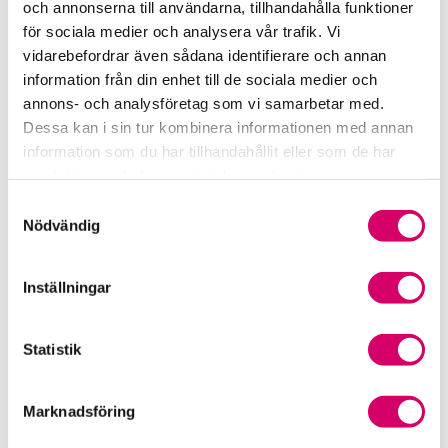
och annonserna till användarna, tillhandahålla funktioner
för sociala medier och analysera vår trafik. Vi
Srf Fokusrapport 2024 – insikter för hållbart
vidarebefordrar även sådana identifierare och annan
företagande
information från din enhet till de sociala medier och
annons- och analysföretag som vi samarbetar med.
Våra nyhetskanaler
Dessa kan i sin tur kombinera informationen med annan
information som du har tillhandahållit eller som de har
Tidningen Konsulten
samlat in när du har använt deras tjänster.
Samtyckesval
Srf Nyhetsbevakning
Nödvändig
Följ oss i sociala medier
Inställningar
Öppet brev till Myndigheten för yrkeshögskolan
Framtidsutsikter i lönebranschen
Statistik
Marknadsföring