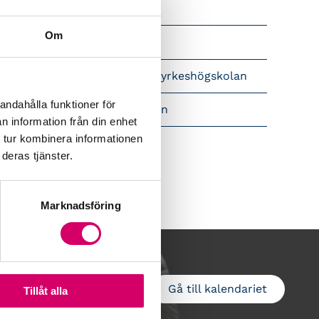
Srf Nyhetsbevakning
Om
Följ oss i sociala medier
pet brev till Myndigheten för yrkeshögskolan
andahålla funktioner för
amtidsutsikter i lönebranschen
n information från din enhet
 tur kombinera informationen
deras tjänster.
Marknadsföring
Gå till kalendariet
Lägg till i kalender
Tillåt alla