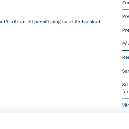
Fra
Pr
 för rätten till nedsättning av utländsk skatt
Pr
På
Re
Sa
Srf
fö
Vå