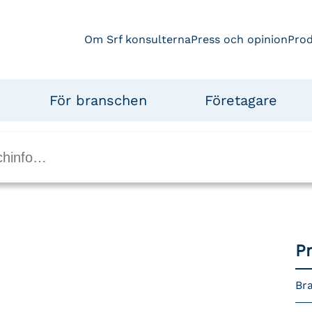
Om Srf konsulterna
Press och opinion
Pro
För branschen
Företagare
P
Bra