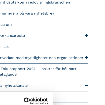
mtidsutsikter i redovisningsbranschen
enumerera på våra nyhetsbrev
essrum
verkansarbete
misser
mverkan med myndigheter och organisationer
 Fokusrapport 2024 – insikter för hållbart
retagande
ra nyhetskanaler
Tidningen Konsulten