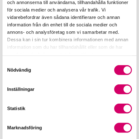
och annonserna till användarna, tillhandahålla funktioner
för sociala medier och analysera vår trafik. Vi
Srf Fokusrapport 2024 – insikter för hållbart
vidarebefordrar även sådana identifierare och annan
företagande
information från din enhet till de sociala medier och
annons- och analysföretag som vi samarbetar med.
Våra nyhetskanaler
Dessa kan i sin tur kombinera informationen med annan
information som du har tillhandahållit eller som de har
Tidningen Konsulten
samlat in när du har använt deras tjänster.
Samtyckesval
Srf Nyhetsbevakning
Nödvändig
Följ oss i sociala medier
Inställningar
Öppet brev till Myndigheten för yrkeshögskolan
Framtidsutsikter i lönebranschen
Statistik
Marknadsföring