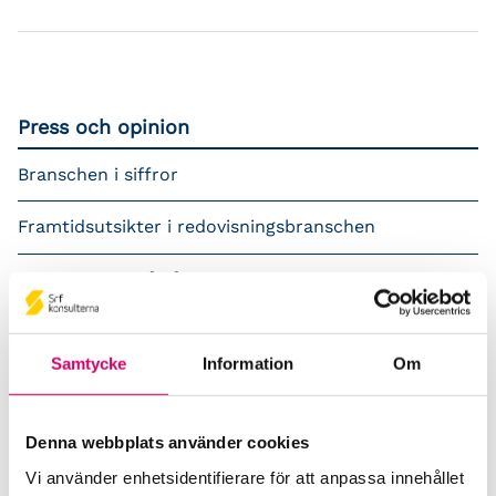
Press och opinion
Branschen i siffror
Framtidsutsikter i redovisningsbranschen
Prenumerera på våra nyhetsbrev
Pressrum
Samtycke
Information
Om
Påverkansarbete
Remisser
Denna webbplats använder cookies
Vi använder enhetsidentifierare för att anpassa innehållet
Samverkan med myndigheter och organisationer