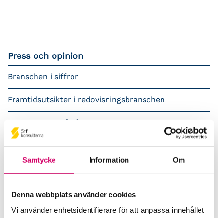
Press och opinion
Branschen i siffror
Framtidsutsikter i redovisningsbranschen
Prenumerera på våra nyhetsbrev
Pressrum
Samtycke
Information
Om
Påverkansarbete
Remisser
Denna webbplats använder cookies
Vi använder enhetsidentifierare för att anpassa innehållet
Samverkan med myndigheter och organisationer