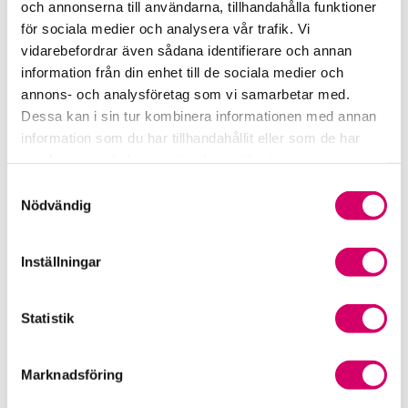
och annonserna till användarna, tillhandahålla funktioner
för sociala medier och analysera vår trafik. Vi
Srf Fokusrapport 2024 – insikter för hållbart
vidarebefordrar även sådana identifierare och annan
företagande
information från din enhet till de sociala medier och
annons- och analysföretag som vi samarbetar med.
Våra nyhetskanaler
Dessa kan i sin tur kombinera informationen med annan
information som du har tillhandahållit eller som de har
Tidningen Konsulten
samlat in när du har använt deras tjänster.
Samtyckesval
Srf Nyhetsbevakning
Nödvändig
Följ oss i sociala medier
Inställningar
Öppet brev till Myndigheten för yrkeshögskolan
Framtidsutsikter i lönebranschen
Statistik
Marknadsföring