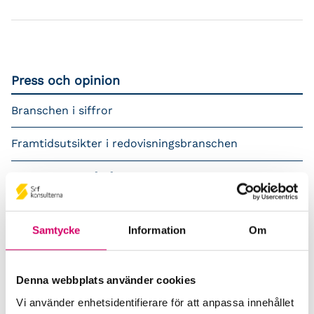
Press och opinion
Branschen i siffror
Framtidsutsikter i redovisningsbranschen
Prenumerera på våra nyhetsbrev
Pressrum
Samtycke
Information
Om
Påverkansarbete
Remisser
Denna webbplats använder cookies
Vi använder enhetsidentifierare för att anpassa innehållet
Samverkan med myndigheter och organisationer