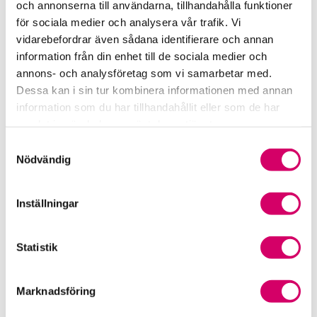
och annonserna till användarna, tillhandahålla funktioner
för sociala medier och analysera vår trafik. Vi
Srf Fokusrapport 2024 – insikter för hållbart
vidarebefordrar även sådana identifierare och annan
företagande
information från din enhet till de sociala medier och
annons- och analysföretag som vi samarbetar med.
Våra nyhetskanaler
Dessa kan i sin tur kombinera informationen med annan
information som du har tillhandahållit eller som de har
Tidningen Konsulten
samlat in när du har använt deras tjänster.
Samtyckesval
Srf Nyhetsbevakning
Nödvändig
Följ oss i sociala medier
Inställningar
Öppet brev till Myndigheten för yrkeshögskolan
Framtidsutsikter i lönebranschen
Statistik
Marknadsföring