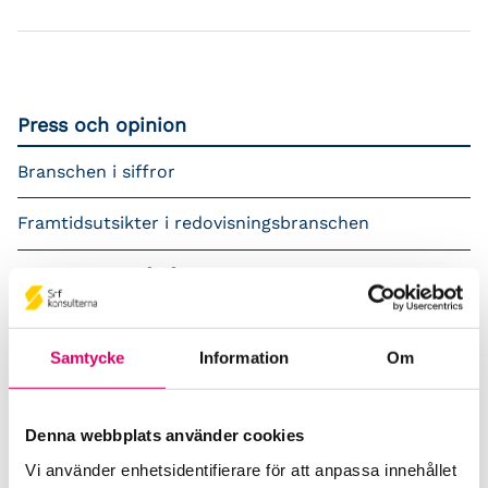
Press och opinion
Branschen i siffror
Framtidsutsikter i redovisningsbranschen
Prenumerera på våra nyhetsbrev
Pressrum
Samtycke
Information
Om
Påverkansarbete
Remisser
Denna webbplats använder cookies
Vi använder enhetsidentifierare för att anpassa innehållet
Samverkan med myndigheter och organisationer