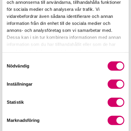
och annonserna till användarna, tillhandahålla funktioner
för sociala medier och analysera vår trafik. Vi
Srf Fokusrapport 2024 – insikter för hållbart
vidarebefordrar även sådana identifierare och annan
företagande
information från din enhet till de sociala medier och
annons- och analysföretag som vi samarbetar med.
Våra nyhetskanaler
Dessa kan i sin tur kombinera informationen med annan
information som du har tillhandahållit eller som de har
Tidningen Konsulten
samlat in när du har använt deras tjänster.
Samtyckesval
Srf Nyhetsbevakning
Nödvändig
Följ oss i sociala medier
Inställningar
Öppet brev till Myndigheten för yrkeshögskolan
Framtidsutsikter i lönebranschen
Statistik
Marknadsföring