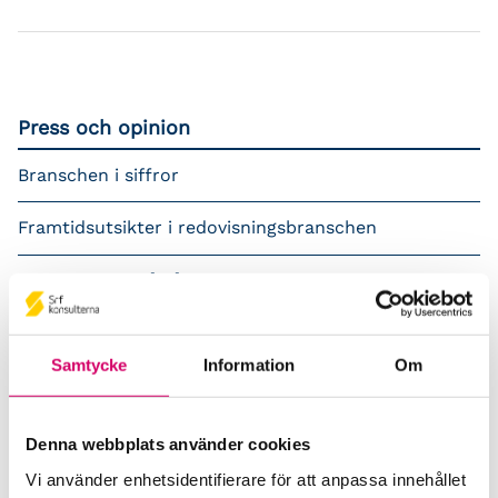
Press och opinion
Branschen i siffror
Framtidsutsikter i redovisningsbranschen
Prenumerera på våra nyhetsbrev
Pressrum
Samtycke
Information
Om
Påverkansarbete
Remisser
Denna webbplats använder cookies
Vi använder enhetsidentifierare för att anpassa innehållet
Samverkan med myndigheter och organisationer