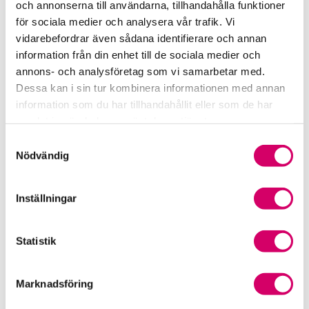
och annonserna till användarna, tillhandahålla funktioner
för sociala medier och analysera vår trafik. Vi
Srf Fokusrapport 2024 – insikter för hållbart
vidarebefordrar även sådana identifierare och annan
företagande
information från din enhet till de sociala medier och
annons- och analysföretag som vi samarbetar med.
Våra nyhetskanaler
Dessa kan i sin tur kombinera informationen med annan
information som du har tillhandahållit eller som de har
Tidningen Konsulten
samlat in när du har använt deras tjänster.
Samtyckesval
Srf Nyhetsbevakning
Nödvändig
Följ oss i sociala medier
Inställningar
Öppet brev till Myndigheten för yrkeshögskolan
Framtidsutsikter i lönebranschen
Statistik
Marknadsföring