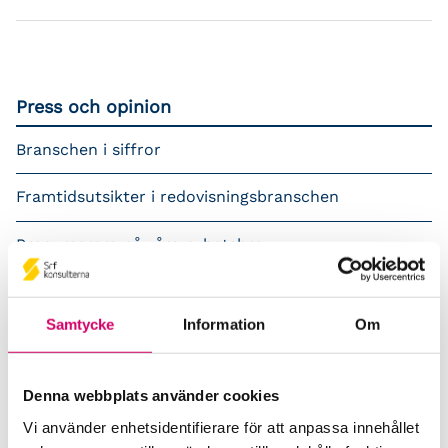
Press och opinion
Branschen i siffror
Framtidsutsikter i redovisningsbranschen
Prenumerera på våra nyhetsbrev
Pressrum
Samtycke
Information
Om
Påverkansarbete
Remisser
Denna webbplats använder cookies
Vi använder enhetsidentifierare för att anpassa innehållet
Samverkan med myndigheter och organisationer