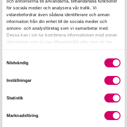
och annonserna till användarna, tillhandahålla funktioner
för sociala medier och analysera vår trafik. Vi
Srf Fokusrapport 2024 – insikter för hållbart
vidarebefordrar även sådana identifierare och annan
företagande
information från din enhet till de sociala medier och
annons- och analysföretag som vi samarbetar med.
Våra nyhetskanaler
Dessa kan i sin tur kombinera informationen med annan
information som du har tillhandahållit eller som de har
Tidningen Konsulten
samlat in när du har använt deras tjänster.
Srf Nyhetsbevakning
Samtyckesval
Nödvändig
Följ oss i sociala medier
Inställningar
Öppet brev till Myndigheten för yrkeshögskolan
Framtidsutsikter i lönebranschen
Statistik
Marknadsföring