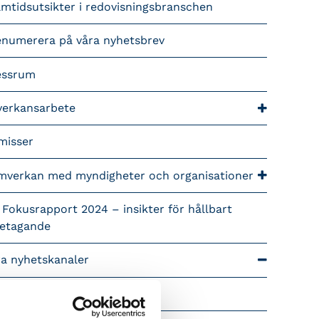
mtidsutsikter i redovisningsbranschen
enumerera på våra nyhetsbrev
essrum
verkansarbete
misser
mverkan med myndigheter och organisationer
 Fokusrapport 2024 – insikter för hållbart
retagande
ra nyhetskanaler
Tidningen Konsulten