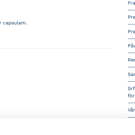
Fra
Pr
er capsulam.
Pr
På
Re
Sa
Srf
fö
Vå