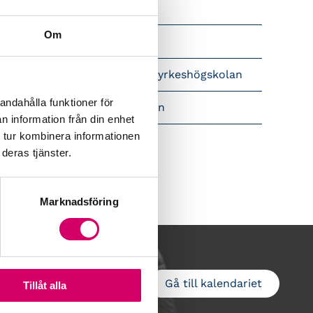
Srf Nyhetsbevakning
Om
Följ oss i sociala medier
pet brev till Myndigheten för yrkeshögskolan
andahålla funktioner för
amtidsutsikter i lönebranschen
n information från din enhet
 tur kombinera informationen
deras tjänster.
Marknadsföring
Gå till kalendariet
Lägg till i kalender
Tillåt alla