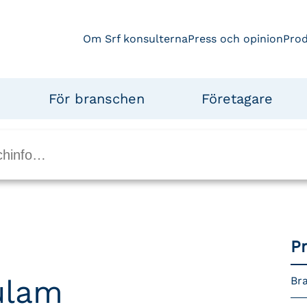
Om Srf konsulterna
Press och opinion
Pro
För branschen
Företagare
P
ulam
Bra