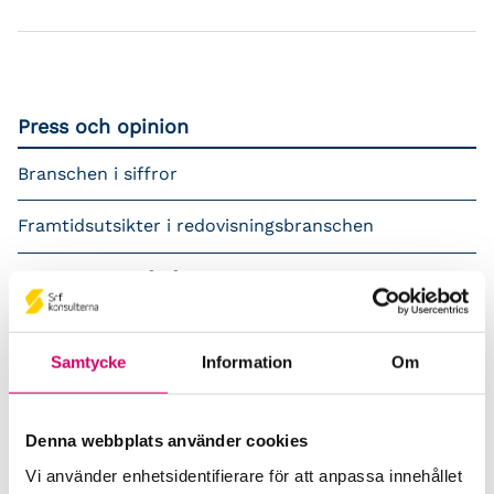
Press och opinion
Branschen i siffror
Framtidsutsikter i redovisningsbranschen
Prenumerera på våra nyhetsbrev
Pressrum
Samtycke
Information
Om
Påverkansarbete
Remisser
Denna webbplats använder cookies
Vi använder enhetsidentifierare för att anpassa innehållet
Samverkan med myndigheter och organisationer