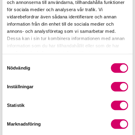
och annonserna till användarna, tillhandahålla funktioner
för sociala medier och analysera vår trafik. Vi
Srf Fokusrapport 2024 – insikter för hållbart
vidarebefordrar även sådana identifierare och annan
företagande
information från din enhet till de sociala medier och
annons- och analysföretag som vi samarbetar med.
Våra nyhetskanaler
Dessa kan i sin tur kombinera informationen med annan
information som du har tillhandahållit eller som de har
Tidningen Konsulten
samlat in när du har använt deras tjänster.
Samtyckesval
Srf Nyhetsbevakning
Nödvändig
Följ oss i sociala medier
Inställningar
Öppet brev till Myndigheten för yrkeshögskolan
Framtidsutsikter i lönebranschen
Statistik
Marknadsföring