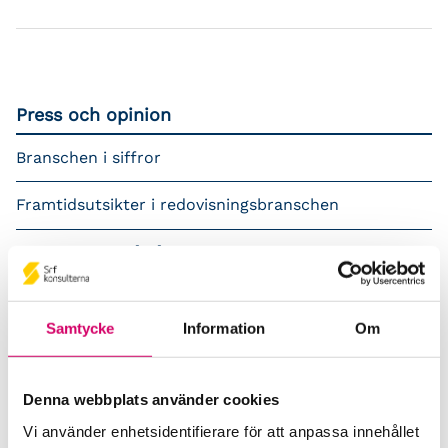
Press och opinion
Branschen i siffror
Framtidsutsikter i redovisningsbranschen
Prenumerera på våra nyhetsbrev
Pressrum
Samtycke
Information
Om
Påverkansarbete
Remisser
Denna webbplats använder cookies
Vi använder enhetsidentifierare för att anpassa innehållet
Samverkan med myndigheter och organisationer