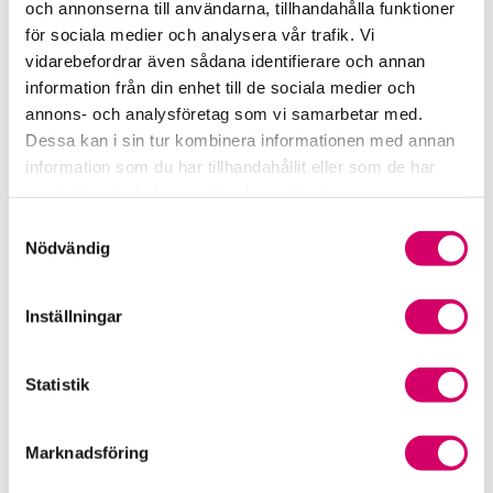
och annonserna till användarna, tillhandahålla funktioner
för sociala medier och analysera vår trafik. Vi
Srf Fokusrapport 2024 – insikter för hållbart
vidarebefordrar även sådana identifierare och annan
företagande
information från din enhet till de sociala medier och
annons- och analysföretag som vi samarbetar med.
Våra nyhetskanaler
Dessa kan i sin tur kombinera informationen med annan
information som du har tillhandahållit eller som de har
Tidningen Konsulten
samlat in när du har använt deras tjänster.
Samtyckesval
Srf Nyhetsbevakning
Nödvändig
Följ oss i sociala medier
Inställningar
Öppet brev till Myndigheten för yrkeshögskolan
Framtidsutsikter i lönebranschen
Statistik
Marknadsföring