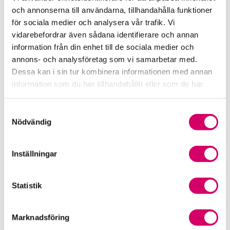
Samverkan med myndigheter och organisationer
och annonserna till användarna, tillhandahålla funktioner
för sociala medier och analysera vår trafik. Vi
Srf Fokusrapport 2024 – insikter för hållbart
vidarebefordrar även sådana identifierare och annan
företagande
information från din enhet till de sociala medier och
annons- och analysföretag som vi samarbetar med.
Våra nyhetskanaler
Dessa kan i sin tur kombinera informationen med annan
information som du har tillhandahållit eller som de har
Tidningen Konsulten
samlat in när du har använt deras tjänster.
Samtyckesval
Srf Nyhetsbevakning
Nödvändig
Följ oss i sociala medier
Inställningar
Öppet brev till Myndigheten för yrkeshögskolan
Statistik
Framtidsutsikter i lönebranschen
Marknadsföring