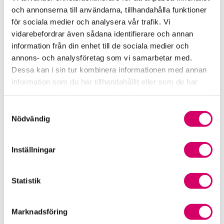
Samverkan med myndigheter och organisationer
och annonserna till användarna, tillhandahålla funktioner
för sociala medier och analysera vår trafik. Vi
Srf Fokusrapport 2024 – insikter för hållbart
vidarebefordrar även sådana identifierare och annan
företagande
information från din enhet till de sociala medier och
annons- och analysföretag som vi samarbetar med.
Våra nyhetskanaler
Dessa kan i sin tur kombinera informationen med annan
information som du har tillhandahållit eller som de har
Tidningen Konsulten
samlat in när du har använt deras tjänster.
Samtyckesval
Srf Nyhetsbevakning
Nödvändig
Följ oss i sociala medier
Inställningar
Öppet brev till Myndigheten för yrkeshögskolan
Statistik
Framtidsutsikter i lönebranschen
Marknadsföring