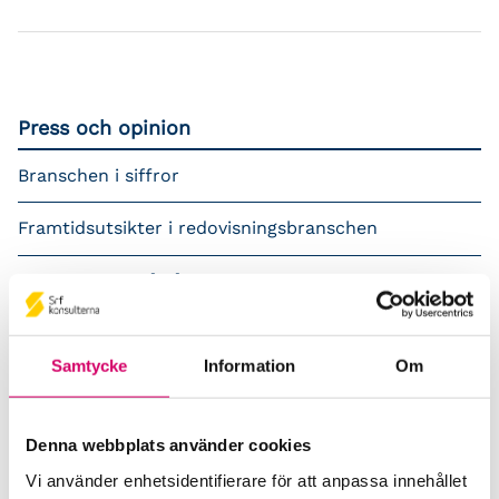
Press och opinion
Branschen i siffror
Framtidsutsikter i redovisningsbranschen
Prenumerera på våra nyhetsbrev
Pressrum
Samtycke
Information
Om
Påverkansarbete
Remisser
Denna webbplats använder cookies
Vi använder enhetsidentifierare för att anpassa innehållet
Samverkan med myndigheter och organisationer