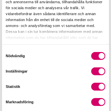
och annonserna till användarna, tillhandahålla funktioner
för sociala medier och analysera vår trafik. Vi
Srf Fokusrapport 2024 – insikter för hållbart
vidarebefordrar även sådana identifierare och annan
företagande
information från din enhet till de sociala medier och
annons- och analysföretag som vi samarbetar med.
Våra nyhetskanaler
Dessa kan i sin tur kombinera informationen med annan
information som du har tillhandahållit eller som de har
Tidningen Konsulten
samlat in när du har använt deras tjänster.
Samtyckesval
Srf Nyhetsbevakning
Nödvändig
Följ oss i sociala medier
Inställningar
Öppet brev till Myndigheten för yrkeshögskolan
Framtidsutsikter i lönebranschen
Statistik
Marknadsföring