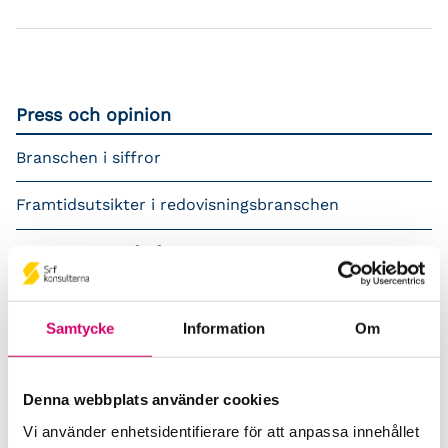
Press och opinion
Branschen i siffror
Framtidsutsikter i redovisningsbranschen
Prenumerera på våra nyhetsbrev
Pressrum
Samtycke
Information
Om
Påverkansarbete
Remisser
Denna webbplats använder cookies
Vi använder enhetsidentifierare för att anpassa innehållet
Samverkan med myndigheter och organisationer