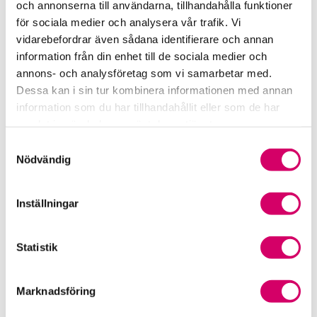
och annonserna till användarna, tillhandahålla funktioner
för sociala medier och analysera vår trafik. Vi
Srf Fokusrapport 2024 – insikter för hållbart
vidarebefordrar även sådana identifierare och annan
företagande
information från din enhet till de sociala medier och
annons- och analysföretag som vi samarbetar med.
Våra nyhetskanaler
Dessa kan i sin tur kombinera informationen med annan
information som du har tillhandahållit eller som de har
Tidningen Konsulten
samlat in när du har använt deras tjänster.
Samtyckesval
Srf Nyhetsbevakning
Nödvändig
Följ oss i sociala medier
Inställningar
Öppet brev till Myndigheten för yrkeshögskolan
Framtidsutsikter i lönebranschen
Statistik
Marknadsföring