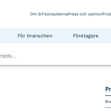
Om Srf konsulterna
Press och opinion
Pro
För branschen
Företagare
P
Bra