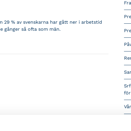
Fra
Pr
 29 % av svenskarna har gått ner i arbetstid
tre gånger så ofta som män.
Pr
På
Re
Sa
Srf
fö
Vå