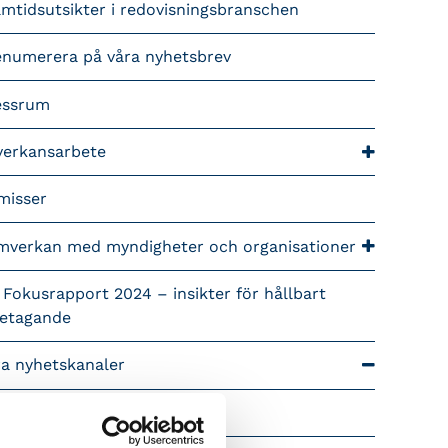
mtidsutsikter i redovisningsbranschen
enumerera på våra nyhetsbrev
essrum
verkansarbete
misser
mverkan med myndigheter och organisationer
 Fokusrapport 2024 – insikter för hållbart
retagande
ra nyhetskanaler
Tidningen Konsulten