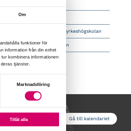
Srf Nyhetsbevakning
Om
Följ oss i sociala medier
pet brev till Myndigheten för yrkeshögskolan
andahålla funktioner för
amtidsutsikter i lönebranschen
n information från din enhet
 tur kombinera informationen
deras tjänster.
Marknadsföring
Gå till kalendariet
Lägg till i kalender
Tillåt alla