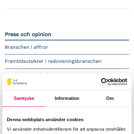
Press och opinion
Branschen i siffror
Framtidsutsikter i redovisningsbranschen
Prenumerera på våra nyhetsbrev
Pressrum
Samtycke
Information
Om
Påverkansarbete
Remisser
Denna webbplats använder cookies
Vi använder enhetsidentifierare för att anpassa innehållet
Samverkan med myndigheter och organisationer