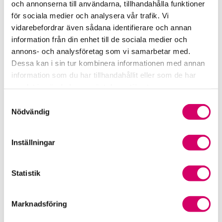
och annonserna till användarna, tillhandahålla funktioner
för sociala medier och analysera vår trafik. Vi
Srf Fokusrapport 2024 – insikter för hållbart
vidarebefordrar även sådana identifierare och annan
företagande
information från din enhet till de sociala medier och
annons- och analysföretag som vi samarbetar med.
Våra nyhetskanaler
Dessa kan i sin tur kombinera informationen med annan
information som du har tillhandahållit eller som de har
Tidningen Konsulten
samlat in när du har använt deras tjänster.
Samtyckesval
Srf Nyhetsbevakning
Nödvändig
Följ oss i sociala medier
Inställningar
Öppet brev till Myndigheten för yrkeshögskolan
Framtidsutsikter i lönebranschen
Statistik
Marknadsföring