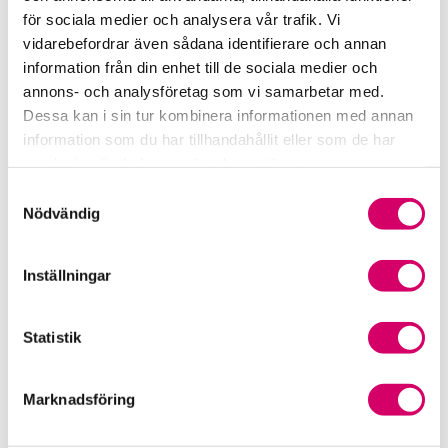
Srf Fokusrapport 2024 – insikter för hållbart
för sociala medier och analysera vår trafik. Vi
företagande
vidarebefordrar även sådana identifierare och annan
information från din enhet till de sociala medier och
Våra nyhetskanaler
annons- och analysföretag som vi samarbetar med.
Dessa kan i sin tur kombinera informationen med annan
Tidningen Konsulten
information som du har tillhandahållit eller som de har
samlat in när du har använt deras tjänster.
Srf Nyhetsbevakning
Samtyckesval
Nödvändig
Följ oss i sociala medier
Inställningar
Öppet brev till Myndigheten för yrkeshögskolan
Framtidsutsikter i lönebranschen
Statistik
Marknadsföring