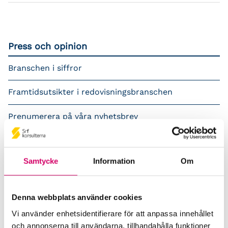
Press och opinion
Branschen i siffror
Framtidsutsikter i redovisningsbranschen
Prenumerera på våra nyhetsbrev
Pressrum
Samtycke
Information
Om
Påverkansarbete
Remisser
Denna webbplats använder cookies
Samverkan med myndigheter och organisationer
Vi använder enhetsidentifierare för att anpassa innehållet
och annonserna till användarna, tillhandahålla funktioner