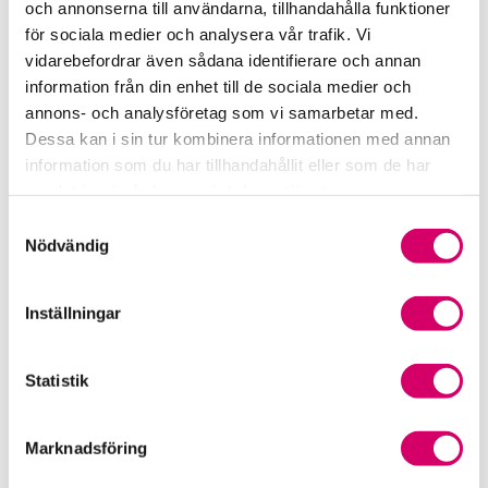
och annonserna till användarna, tillhandahålla funktioner
för sociala medier och analysera vår trafik. Vi
Srf Fokusrapport 2024 – insikter för hållbart
vidarebefordrar även sådana identifierare och annan
företagande
information från din enhet till de sociala medier och
annons- och analysföretag som vi samarbetar med.
Våra nyhetskanaler
Dessa kan i sin tur kombinera informationen med annan
information som du har tillhandahållit eller som de har
Tidningen Konsulten
samlat in när du har använt deras tjänster.
Samtyckesval
Srf Nyhetsbevakning
Nödvändig
Följ oss i sociala medier
Inställningar
Öppet brev till Myndigheten för yrkeshögskolan
Framtidsutsikter i lönebranschen
Statistik
Marknadsföring