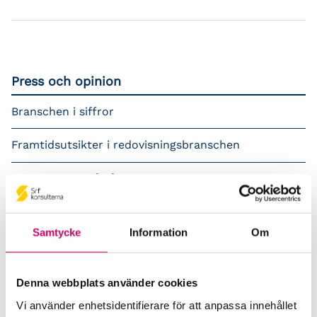
Press och opinion
Branschen i siffror
Framtidsutsikter i redovisningsbranschen
Prenumerera på våra nyhetsbrev
Pressrum
Samtycke
Information
Om
Påverkansarbete
Remisser
Denna webbplats använder cookies
Vi använder enhetsidentifierare för att anpassa innehållet
Samverkan med myndigheter och organisationer