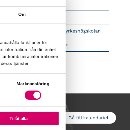
Srf Nyhetsbevakning
Om
Följ oss i sociala medier
pet brev till Myndigheten för yrkeshögskolan
andahålla funktioner för
amtidsutsikter i lönebranschen
n information från din enhet
 tur kombinera informationen
deras tjänster.
Marknadsföring
Gå till kalendariet
Lägg till i kalender
Tillåt alla