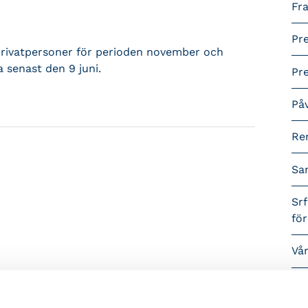
Fra
Pr
 privatpersoner för perioden november och
a senast den 9 juni.
Pr
På
Re
Sa
Srf
fö
Vå