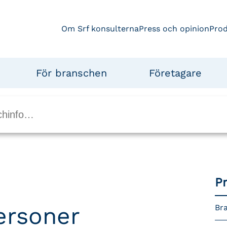
Om Srf konsulterna
Press och opinion
Pro
För branschen
Företagare
P
ersoner
Bra