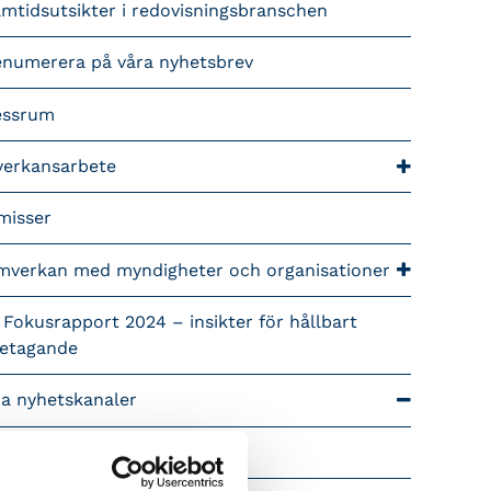
mtidsutsikter i redovisningsbranschen
enumerera på våra nyhetsbrev
essrum
verkansarbete
misser
mverkan med myndigheter och organisationer
 Fokusrapport 2024 – insikter för hållbart
retagande
ra nyhetskanaler
Tidningen Konsulten