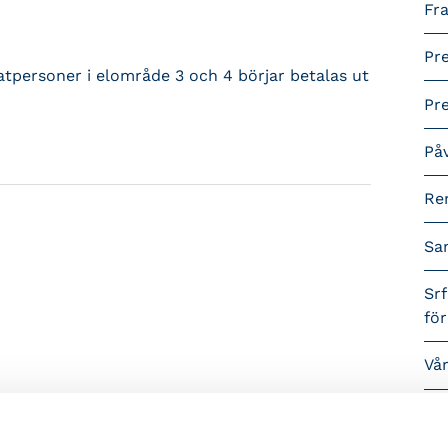
Fra
Pr
vatpersoner i elområde 3 och 4 börjar betalas ut
Pr
På
Re
Sa
Srf
fö
Vå