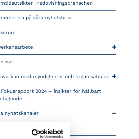
mtidsutsikter i redovisningsbranschen
enumerera på våra nyhetsbrev
essrum
verkansarbete
misser
mverkan med myndigheter och organisationer
 Fokusrapport 2024 – insikter för hållbart
retagande
ra nyhetskanaler
Tidningen Konsulten