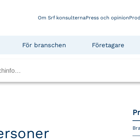
Om Srf konsulterna
Press och opinion
Pro
För branschen
Företagare
P
personer
Bra