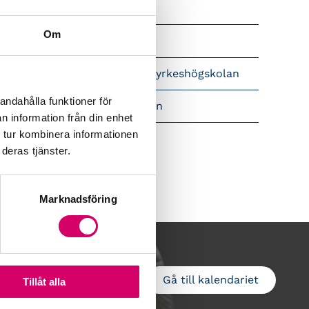
Srf Nyhetsbevakning
Om
Följ oss i sociala medier
pet brev till Myndigheten för yrkeshögskolan
andahålla funktioner för
amtidsutsikter i lönebranschen
n information från din enhet
 tur kombinera informationen
deras tjänster.
Marknadsföring
Gå till kalendariet
Lägg till i kalender
Tillåt alla