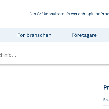
Om Srf konsulterna
Press och opinion
Pro
För branschen
Företagare
P
Bra