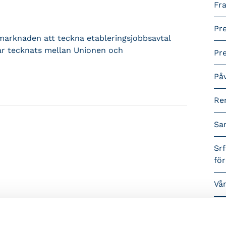
Fra
Pr
marknaden att teckna etableringsjobbsavtal
 har tecknats mellan Unionen och
Pr
På
Re
Sa
Srf
fö
Vå