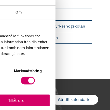
Srf Nyhetsbevakning
Om
Följ oss i sociala medier
pet brev till Myndigheten för yrkeshögskolan
andahålla funktioner för
amtidsutsikter i lönebranschen
n information från din enhet
 tur kombinera informationen
deras tjänster.
Marknadsföring
Gå till kalendariet
Lägg till i kalender
Tillåt alla