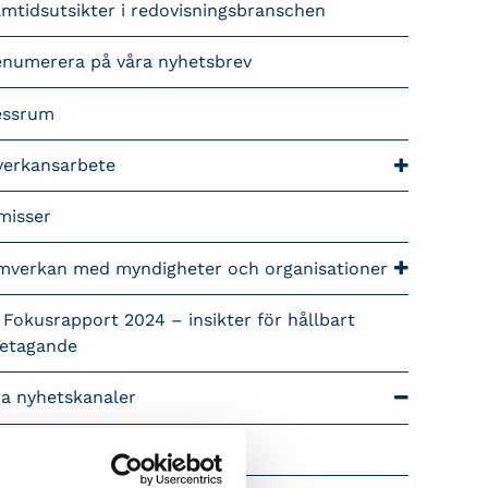
mtidsutsikter i redovisningsbranschen
enumerera på våra nyhetsbrev
essrum
verkansarbete
misser
mverkan med myndigheter och organisationer
 Fokusrapport 2024 – insikter för hållbart
retagande
ra nyhetskanaler
Tidningen Konsulten