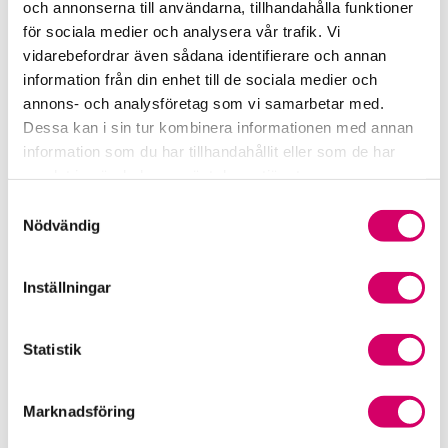
och annonserna till användarna, tillhandahålla funktioner
för sociala medier och analysera vår trafik. Vi
Srf Fokusrapport 2024 – insikter för hållbart
vidarebefordrar även sådana identifierare och annan
företagande
information från din enhet till de sociala medier och
annons- och analysföretag som vi samarbetar med.
Våra nyhetskanaler
Dessa kan i sin tur kombinera informationen med annan
information som du har tillhandahållit eller som de har
Tidningen Konsulten
samlat in när du har använt deras tjänster.
Samtyckesval
Srf Nyhetsbevakning
Nödvändig
Följ oss i sociala medier
Inställningar
Öppet brev till Myndigheten för yrkeshögskolan
Framtidsutsikter i lönebranschen
Statistik
Marknadsföring