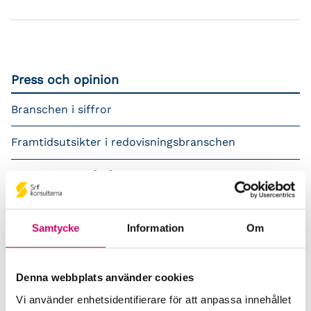
Press och opinion
Branschen i siffror
Framtidsutsikter i redovisningsbranschen
Prenumerera på våra nyhetsbrev
Pressrum
Samtycke
Information
Om
Påverkansarbete
Remisser
Denna webbplats använder cookies
Vi använder enhetsidentifierare för att anpassa innehållet
Samverkan med myndigheter och organisationer