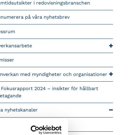
mtidsutsikter i redovisningsbranschen
enumerera på våra nyhetsbrev
essrum
verkansarbete
misser
mverkan med myndigheter och organisationer
 Fokusrapport 2024 – insikter för hållbart
retagande
ra nyhetskanaler
Tidningen Konsulten