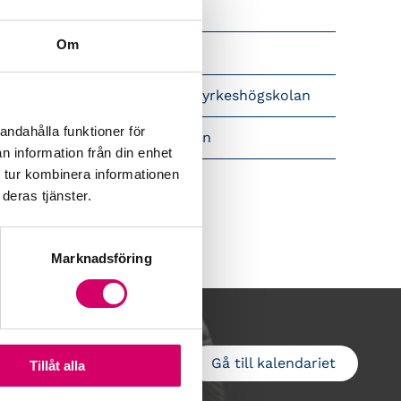
Srf Nyhetsbevakning
Om
Följ oss i sociala medier
pet brev till Myndigheten för yrkeshögskolan
andahålla funktioner för
amtidsutsikter i lönebranschen
n information från din enhet
 tur kombinera informationen
deras tjänster.
Marknadsföring
Gå till kalendariet
Lägg till i kalender
Tillåt alla