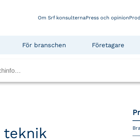
Om Srf konsulterna
Press och opinion
Pro
För branschen
Företagare
P
 teknik
Bra