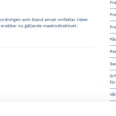
Fra
Pr
rordningen som bland annat omfattar risker
h ersätter nu gällande maskindirektivet.
Pr
På
Re
Sa
Srf
fö
Vå