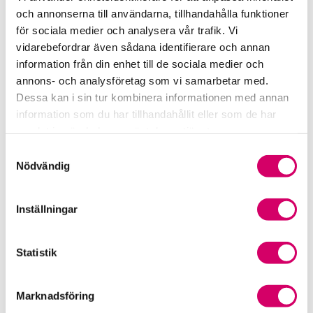
Samverkan med myndigheter och organisationer
och annonserna till användarna, tillhandahålla funktioner
för sociala medier och analysera vår trafik. Vi
Srf Fokusrapport 2024 – insikter för hållbart
vidarebefordrar även sådana identifierare och annan
företagande
information från din enhet till de sociala medier och
annons- och analysföretag som vi samarbetar med.
Våra nyhetskanaler
Dessa kan i sin tur kombinera informationen med annan
information som du har tillhandahållit eller som de har
Tidningen Konsulten
samlat in när du har använt deras tjänster.
Samtyckesval
Srf Nyhetsbevakning
Nödvändig
Följ oss i sociala medier
Inställningar
Öppet brev till Myndigheten för yrkeshögskolan
Statistik
Framtidsutsikter i lönebranschen
Marknadsföring