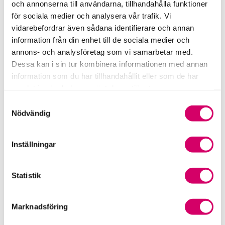
och annonserna till användarna, tillhandahålla funktioner
för sociala medier och analysera vår trafik. Vi
Srf Fokusrapport 2024 – insikter för hållbart
vidarebefordrar även sådana identifierare och annan
företagande
information från din enhet till de sociala medier och
annons- och analysföretag som vi samarbetar med.
Våra nyhetskanaler
Dessa kan i sin tur kombinera informationen med annan
information som du har tillhandahållit eller som de har
Tidningen Konsulten
samlat in när du har använt deras tjänster.
Samtyckesval
Srf Nyhetsbevakning
Nödvändig
Följ oss i sociala medier
Inställningar
Öppet brev till Myndigheten för yrkeshögskolan
Framtidsutsikter i lönebranschen
Statistik
Marknadsföring