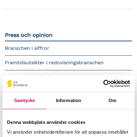
Press och opinion
Branschen i siffror
Framtidsutsikter i redovisningsbranschen
Prenumerera på våra nyhetsbrev
Pressrum
Samtycke
Information
Om
Påverkansarbete
Remisser
Denna webbplats använder cookies
Vi använder enhetsidentifierare för att anpassa innehållet
Samverkan med myndigheter och organisationer