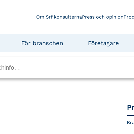
Om Srf konsulterna
Press och opinion
Pro
För branschen
Företagare
P
Bra