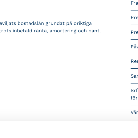
Fra
Pr
iljats bostadslån grundat på oriktiga
 trots inbetald ränta, amortering och pant.
Pr
På
Re
Sa
Srf
fö
Vå