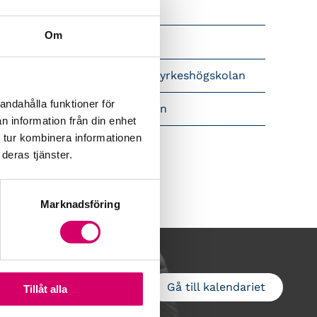
Srf Nyhetsbevakning
Om
Följ oss i sociala medier
pet brev till Myndigheten för yrkeshögskolan
andahålla funktioner för
amtidsutsikter i lönebranschen
n information från din enhet
 tur kombinera informationen
deras tjänster.
Marknadsföring
Gå till kalendariet
Lägg till i kalender
Tillåt alla