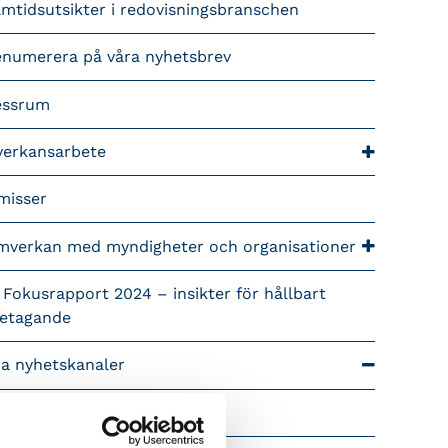
mtidsutsikter i redovisningsbranschen
enumerera på våra nyhetsbrev
essrum
verkansarbete
misser
mverkan med myndigheter och organisationer
 Fokusrapport 2024 – insikter för hållbart
retagande
ra nyhetskanaler
Tidningen Konsulten