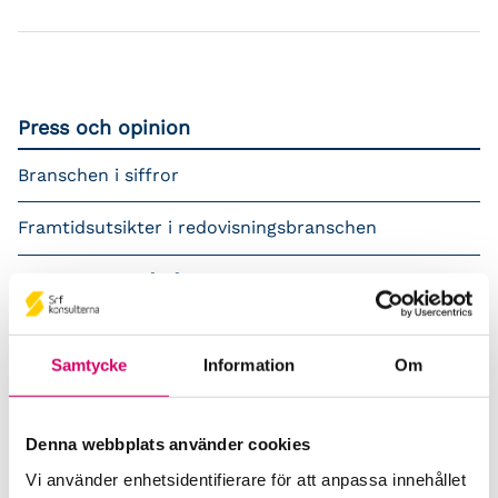
Press och opinion
Branschen i siffror
Framtidsutsikter i redovisningsbranschen
Prenumerera på våra nyhetsbrev
Pressrum
Samtycke
Information
Om
Påverkansarbete
Remisser
Denna webbplats använder cookies
Vi använder enhetsidentifierare för att anpassa innehållet
Samverkan med myndigheter och organisationer