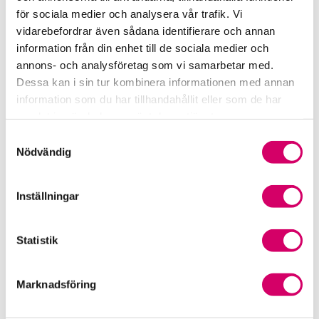
Srf Fokusrapport 2024 – insikter för hållbart
för sociala medier och analysera vår trafik. Vi
företagande
vidarebefordrar även sådana identifierare och annan
information från din enhet till de sociala medier och
Våra nyhetskanaler
annons- och analysföretag som vi samarbetar med.
Dessa kan i sin tur kombinera informationen med annan
Tidningen Konsulten
information som du har tillhandahållit eller som de har
samlat in när du har använt deras tjänster.
Srf Nyhetsbevakning
Samtyckesval
Nödvändig
Följ oss i sociala medier
Inställningar
Öppet brev till Myndigheten för yrkeshögskolan
Framtidsutsikter i lönebranschen
Statistik
Marknadsföring