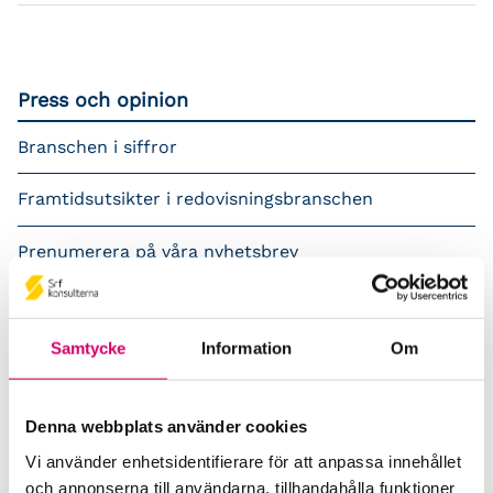
Press och opinion
Branschen i siffror
Framtidsutsikter i redovisningsbranschen
Prenumerera på våra nyhetsbrev
Pressrum
Samtycke
Information
Om
Påverkansarbete
Remisser
Denna webbplats använder cookies
Samverkan med myndigheter och organisationer
Vi använder enhetsidentifierare för att anpassa innehållet
och annonserna till användarna, tillhandahålla funktioner