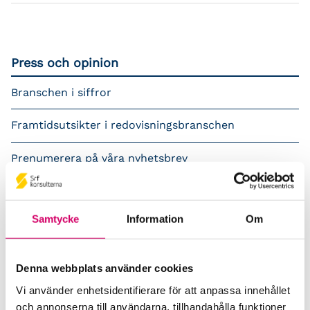
Press och opinion
Branschen i siffror
Framtidsutsikter i redovisningsbranschen
Prenumerera på våra nyhetsbrev
Pressrum
Samtycke
Information
Om
Påverkansarbete
Remisser
Denna webbplats använder cookies
Samverkan med myndigheter och organisationer
Vi använder enhetsidentifierare för att anpassa innehållet
och annonserna till användarna, tillhandahålla funktioner