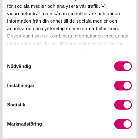
Srf Fokusrapport 2024 – insikter för hållbart
för sociala medier och analysera vår trafik. Vi
företagande
vidarebefordrar även sådana identifierare och annan
information från din enhet till de sociala medier och
Våra nyhetskanaler
annons- och analysföretag som vi samarbetar med.
Dessa kan i sin tur kombinera informationen med annan
Tidningen Konsulten
information som du har tillhandahållit eller som de har
samlat in när du har använt deras tjänster.
Srf Nyhetsbevakning
Samtyckesval
Nödvändig
Följ oss i sociala medier
Inställningar
Öppet brev till Myndigheten för yrkeshögskolan
Framtidsutsikter i lönebranschen
Statistik
Marknadsföring