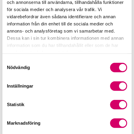
och annonserna till användarna, tillhandahålla funktioner
för sociala medier och analysera vår trafik. Vi
Srf Fokusrapport 2024 – insikter för hållbart
vidarebefordrar även sådana identifierare och annan
företagande
information från din enhet till de sociala medier och
annons- och analysföretag som vi samarbetar med.
Våra nyhetskanaler
Dessa kan i sin tur kombinera informationen med annan
information som du har tillhandahållit eller som de har
Tidningen Konsulten
samlat in när du har använt deras tjänster.
Samtyckesval
Srf Nyhetsbevakning
Nödvändig
Följ oss i sociala medier
Inställningar
Öppet brev till Myndigheten för yrkeshögskolan
Framtidsutsikter i lönebranschen
Statistik
Marknadsföring