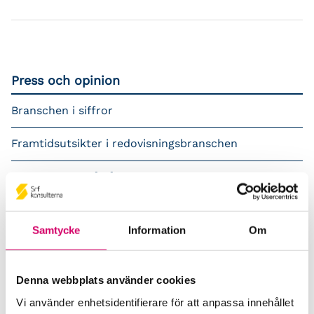
Press och opinion
Branschen i siffror
Framtidsutsikter i redovisningsbranschen
Prenumerera på våra nyhetsbrev
Pressrum
Samtycke
Information
Om
Påverkansarbete
Remisser
Denna webbplats använder cookies
Vi använder enhetsidentifierare för att anpassa innehållet
Samverkan med myndigheter och organisationer