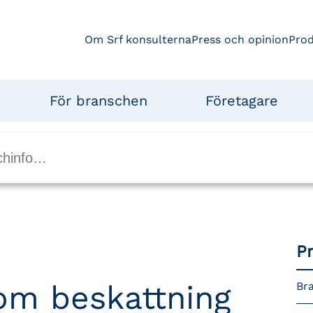
Om Srf konsulterna
Press och opinion
Pro
För branschen
Företagare
P
om beskattning
Bra