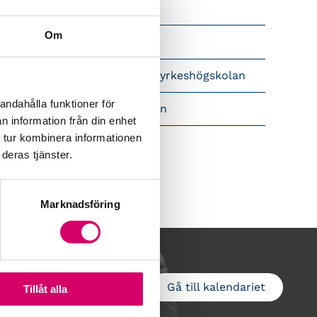
Srf Nyhetsbevakning
Om
Följ oss i sociala medier
pet brev till Myndigheten för yrkeshögskolan
andahålla funktioner för
amtidsutsikter i lönebranschen
n information från din enhet
 tur kombinera informationen
deras tjänster.
Marknadsföring
Gå till kalendariet
Lägg till i kalender
Tillåt alla