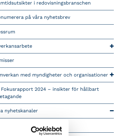
mtidsutsikter i redovisningsbranschen
enumerera på våra nyhetsbrev
essrum
verkansarbete
misser
mverkan med myndigheter och organisationer
 Fokusrapport 2024 – insikter för hållbart
retagande
ra nyhetskanaler
Tidningen Konsulten