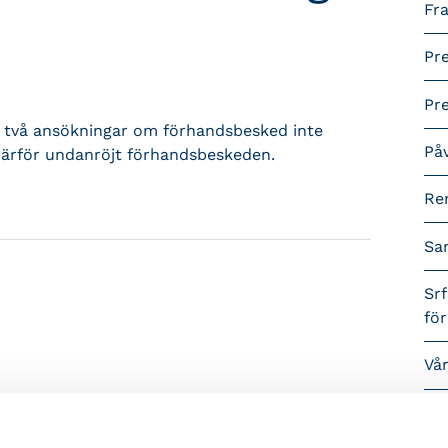
Fra
Pr
Pr
t två ansökningar om förhandsbesked inte
På
ärför undanröjt förhandsbeskeden.
Re
Sa
Srf
fö
Vå