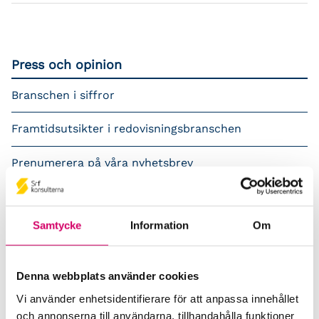
Press och opinion
Branschen i siffror
Framtidsutsikter i redovisningsbranschen
Prenumerera på våra nyhetsbrev
Pressrum
Samtycke
Information
Om
Påverkansarbete
Remisser
Denna webbplats använder cookies
Samverkan med myndigheter och organisationer
Vi använder enhetsidentifierare för att anpassa innehållet
och annonserna till användarna, tillhandahålla funktioner