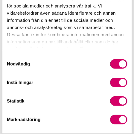
Srf Fokusrapport 2024 – insikter för hållbart
för sociala medier och analysera vår trafik. Vi
företagande
vidarebefordrar även sådana identifierare och annan
information från din enhet till de sociala medier och
Våra nyhetskanaler
annons- och analysföretag som vi samarbetar med.
Dessa kan i sin tur kombinera informationen med annan
Tidningen Konsulten
information som du har tillhandahållit eller som de har
samlat in när du har använt deras tjänster.
Srf Nyhetsbevakning
Samtyckesval
Nödvändig
Följ oss i sociala medier
Inställningar
Öppet brev till Myndigheten för yrkeshögskolan
Framtidsutsikter i lönebranschen
Statistik
Marknadsföring