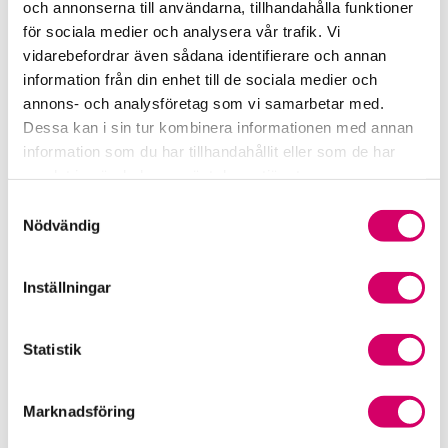
och annonserna till användarna, tillhandahålla funktioner
för sociala medier och analysera vår trafik. Vi
Srf Fokusrapport 2024 – insikter för hållbart
vidarebefordrar även sådana identifierare och annan
företagande
information från din enhet till de sociala medier och
annons- och analysföretag som vi samarbetar med.
Våra nyhetskanaler
Dessa kan i sin tur kombinera informationen med annan
information som du har tillhandahållit eller som de har
Tidningen Konsulten
samlat in när du har använt deras tjänster.
Samtyckesval
Srf Nyhetsbevakning
Nödvändig
Följ oss i sociala medier
Inställningar
Öppet brev till Myndigheten för yrkeshögskolan
Framtidsutsikter i lönebranschen
Statistik
Marknadsföring