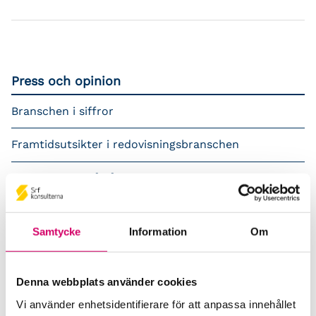
Press och opinion
Branschen i siffror
Framtidsutsikter i redovisningsbranschen
Prenumerera på våra nyhetsbrev
Pressrum
Samtycke
Information
Om
Påverkansarbete
Remisser
Denna webbplats använder cookies
Vi använder enhetsidentifierare för att anpassa innehållet
Samverkan med myndigheter och organisationer